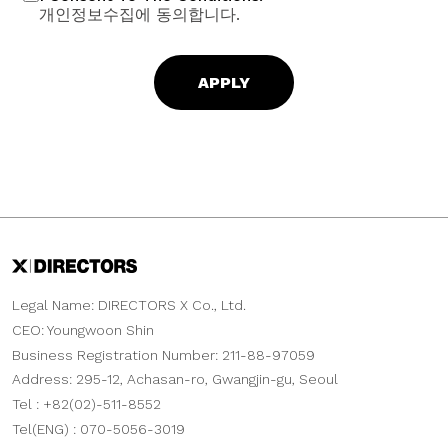
개인정보수집에 동의합니다.
Legal Name: DIRECTORS X Co., Ltd.
CEO: Youngwoon Shin
Business Registration Number: 211-88-97059
Address: 295-12, Achasan-ro, Gwangjin-gu, Seoul
Tel : +82(02)-511-8552
Tel(ENG) : 070-5056-3019