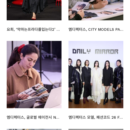
요희, ‘악마는프라다를입는다2’ 멕시코시티 프리미어 런웨이 장식
엠디렉터스, CITY MODELS PARIS와 스카우팅 진행
엠디렉터스, 글로벌 에이전시 NEXT Paris와 스카우팅… 파리 시장 공략
엠디렉터스 모델, 패션코드 26 FW ‘데일리미러’ 런웨이 무대서 활약