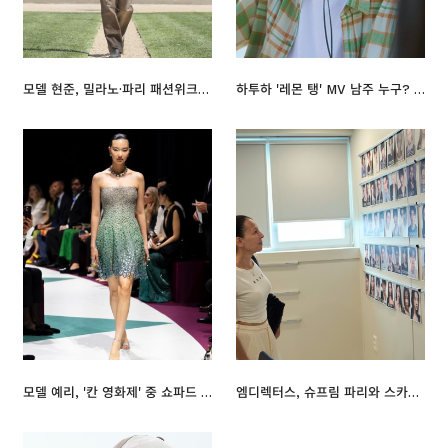
모델 현준, 밀라노·파리 패션위크 첫 진출 만에 '오프닝' 낙점
하투하 '레몬 탱' MV 남주 누구? 日 모델 세나, '레몬 소년' 눈도장
모델 예리, '칸 영화제' 중 쇼파드 패션쇼 무대 올라
엠디렉터스, 슈프림 파리와 스카우팅 진행… 글로벌 시장 공략 나선다