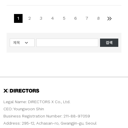
1
2
3
4
5
6
7
8
검색
Legal Name: DIRECTORS X Co., Ltd.
CEO: Youngwoon Shin
Business Registration Number: 211-88-97059
Address: 295-12, Achasan-ro, Gwangjin-gu, Seoul