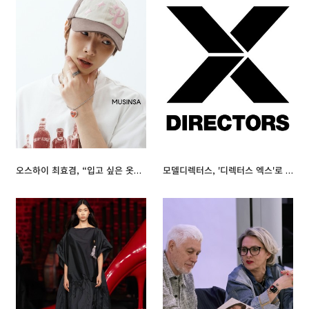
오스하이 최효겸, “입고 싶은 옷이 없어 직접 만들었죠. 지금은 제 자식 같아요”
모델디렉터스, '디렉터스 엑스'로 사명 변경 공식화… 글로벌 확장 나서