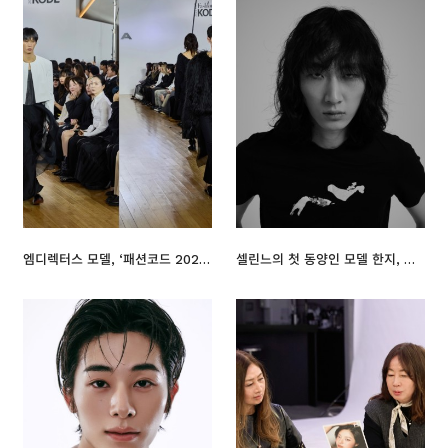
엠디렉터스 모델, ‘패션코드 2026 FW’ 트로아(TROA) 런웨이 성료
셀린느의 첫 동양인 모델 한지, 저만의 분위기로 활동 영역을 넓혀 가겠습니다