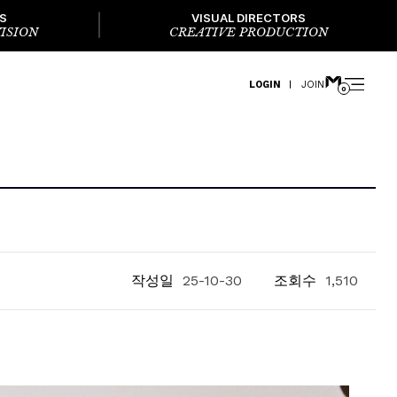
S
VISUAL DIRECTORS
ISION
CREATIVE PRODUCTION
LOGIN
JOIN
0
작성일
25-10-30
조회수
1,510