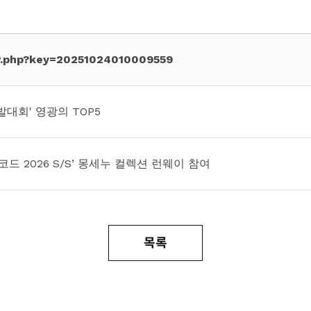
ew.php?key=20251024010009559
발대회' 영광의 TOP5
션코드 2026 S/S’ 몽세누 컬렉션 런웨이 참여
목록